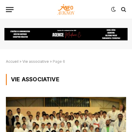
Accueil
»
Vie associative
»
Page 6
VIE ASSOCIATIVE