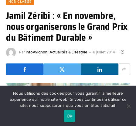
NON CLASSÉ
Jamil Zéribi : « En novembre,
nous organiserons le Grand Prix
du Bâtiment Durable »
Par
InfoAvignon, Actualités & Lifestyle
8 juillet 2014
Nous utilisons des cookies pour vous garantir la meilleure
expérience sur notre site web. Si vous continuez à utiliser ce
site, nous supposerons que vous en êtes satisfait.
OK