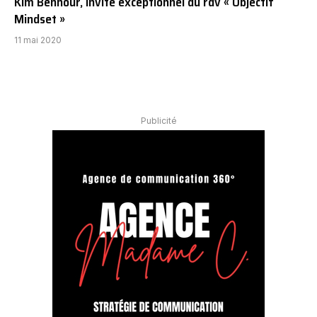
Kim Bennour, invité exceptionnel du rdv « Objectif
Mindset »
11 mai 2020
Publicité