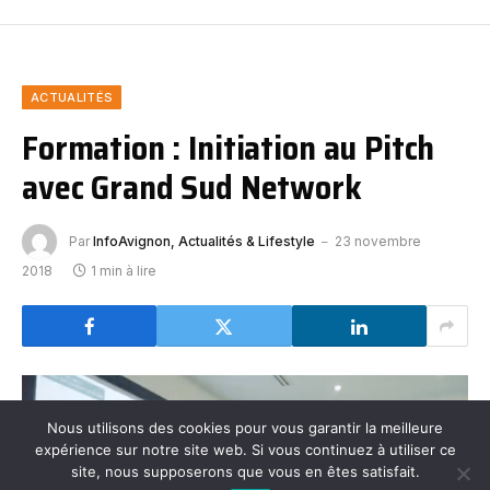
ACTUALITÉS
Formation : Initiation au Pitch
avec Grand Sud Network
Par
InfoAvignon, Actualités & Lifestyle
23 novembre
2018
1 min à lire
Nous utilisons des cookies pour vous garantir la meilleure
expérience sur notre site web. Si vous continuez à utiliser ce
site, nous supposerons que vous en êtes satisfait.