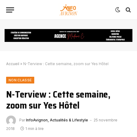
Accueil
»
N-Terview : Cette semaine, zoom sur Yes Hôtel
NON CLASSÉ
N-Terview : Cette semaine,
zoom sur Yes Hôtel
Par
InfoAvignon, Actualités & Lifestyle
25 novembre
2018
1 min à lire