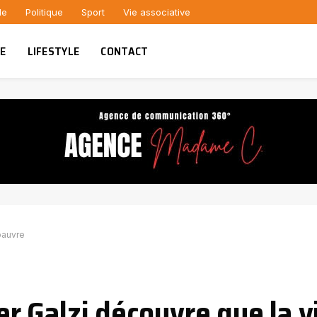
le
Politique
Sport
Vie associative
UE
LIFESTYLE
CONTACT
 pauvre
ier Galzi découvre que la vi