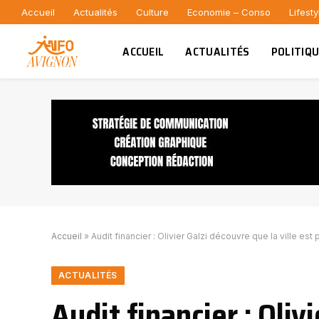
Accueil
Actualités
Culture
Economie – Conso
Lifesty
ACCUEIL
ACTUALITÉS
POLITIQ
Accueil
»
Audit financier : Olivier Galzi découvre que la ville est
ACTUALITÉS
Audit financier : Oliv