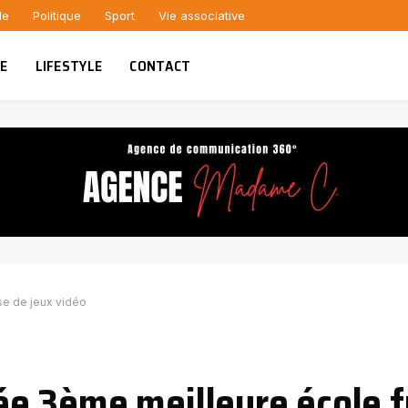
le
Politique
Sport
Vie associative
UE
LIFESTYLE
CONTACT
e de jeux vidéo
e 3ème meilleure école f