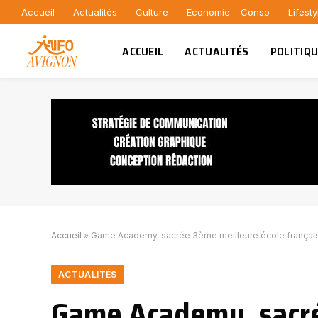
Accueil
Actualités
Culture
Economie – Conso
Lifesty
ACCUEIL
ACTUALITÉS
POLITIQ
Accueil
»
Game Academy, sacrée 3ème meilleure école français
ACTUALITÉS
Game Academy, sacré