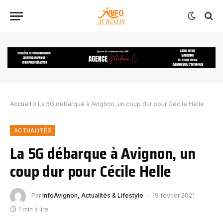
Accueil
»
La 5G débarque à Avignon, un coup dur pour Cécile Helle
ACTUALITÉS
La 5G débarque à Avignon, un
coup dur pour Cécile Helle
Par
InfoAvignon, Actualités & Lifestyle
19 février 2021
1 min à lire