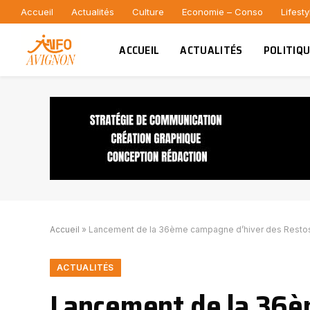
Accueil
Actualités
Culture
Economie – Conso
Lifesty
ACCUEIL
ACTUALITÉS
POLITIQ
Accueil
»
Lancement de la 36ème campagne d’hiver des Resto
ACTUALITÉS
Lancement de la 36è