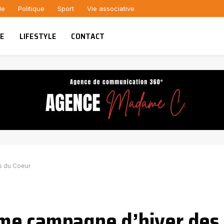
le
Politique
Sport
Vie associative
UE
LIFESTYLE
CONTACT
s du Coeur
me campagne d’hiver des