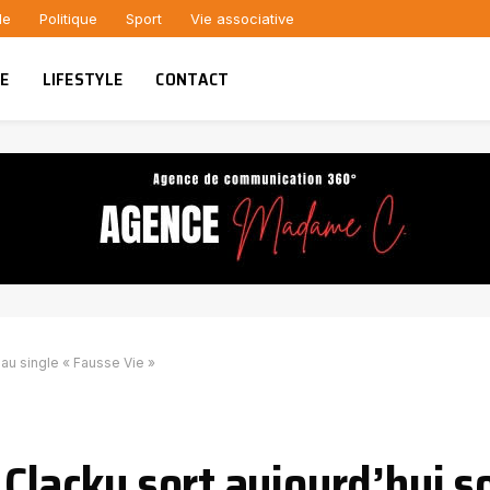
le
Politique
Sport
Vie associative
UE
LIFESTYLE
CONTACT
eau single « Fausse Vie »
 Clacky sort aujourd’hui 