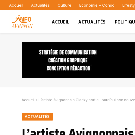
Accueil
Actualités
Culture
Economie – Conso
Lifesty
ACCUEIL
ACTUALITÉS
POLITIQ
Accueil
»
L’artiste Avignonnais Clacky sort aujourd’hui son nouv
ACTUALITÉS
L’artiste Avignonnais