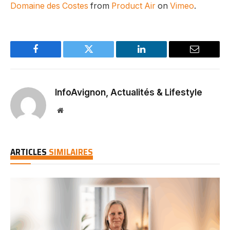
Domaine des Costes
from
Product Air
on
Vimeo
.
Facebook
Twitter
LinkedIn
Email
InfoAvignon, Actualités & Lifestyle
Website
ARTICLES
SIMILAIRES