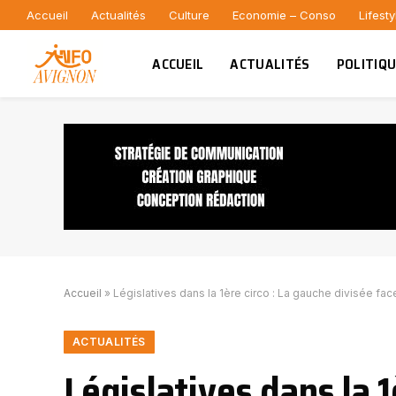
Accueil
Actualités
Culture
Economie – Conso
Lifesty
ACCUEIL
ACTUALITÉS
POLITIQ
Accueil
»
Législatives dans la 1ère circo : La gauche divisée fa
ACTUALITÉS
Législatives dans la 1