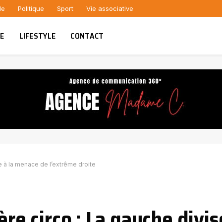
le
Politique
Sport
Vie associative
UE
LIFESTYLE
CONTACT
ce à la menace de l’extrême droite
ère circo : La gauche divis