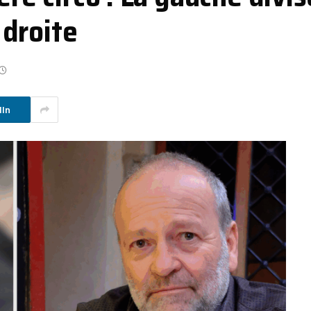
droite
dIn