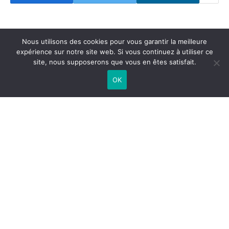
Nous utilisons des cookies pour vous garantir la meilleure
expérience sur notre site web. Si vous continuez à utiliser ce
site, nous supposerons que vous en êtes satisfait.
OK
Agent Général « made in Agroparc
», François Biencourt se définit