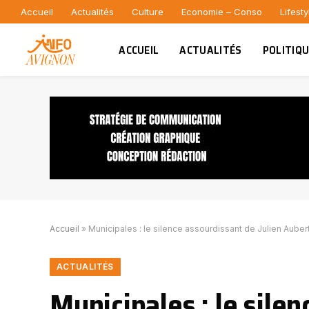
Accueil
Actualités
Culture
Economie – Conso
Lifesty
ACCUEIL
ACTUALITÉS
POLITIQ
Accueil
»
Municipales : le silence assourdissant de Julien Auber
ACTUALITÉS
Municipales : le sile