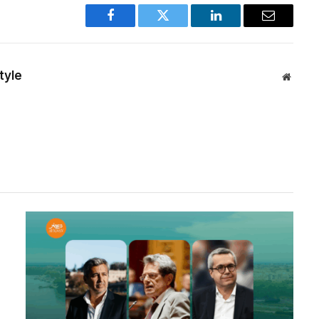
Facebook
Twitter
LinkedIn
Email
tyle
Websit