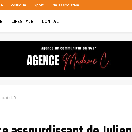
le
Politique
Sport
Vie associative
UE
LIFESTYLE
CONTACT
t et de LR
nce assourdissant de Julie