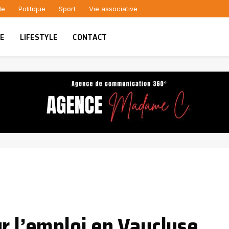
le
Politique
Sport
Vie associative
UE
LIFESTYLE
CONTACT
r l’emploi en Vaucluse