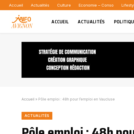
Accueil
Actualités
Culture
Economie – Conso
Lifesty
ACCUEIL
ACTUALITÉS
POLITIQ
Accueil
»
Pôle emploi : 48h pour l’emploi en Vaucluse
ACTUALITÉS
Pôle emploi : 48h pou