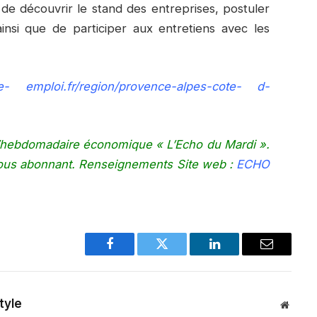
e de découvrir le stand des entreprises, postuler
insi que de participer aux entretiens avec les
- emploi.fr/region/provence-alpes-cote- d-
e l’hebdomadaire économique « L’Echo du Mardi ».
vous abonnant. Renseignements Site web :
ECHO
Facebook
Twitter
LinkedIn
Email
tyle
Websit