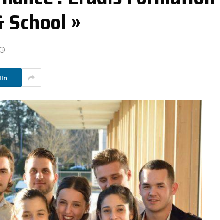
& School »
dIn