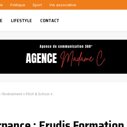
le
Politique
Sport
Vie associative
UE
LIFESTYLE
CONTACT
 l’événement « Pitch & School »
nance : Erudis Formation