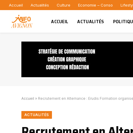
Accueil
Actualités
Culture
Economie – Conso
Lifesty
ACCUEIL
ACTUALITÉS
POLITIQ
Accueil
»
Recrutement en Alternance : Erudis Formation organise
ACTUALITÉS
Recrutement en Alter