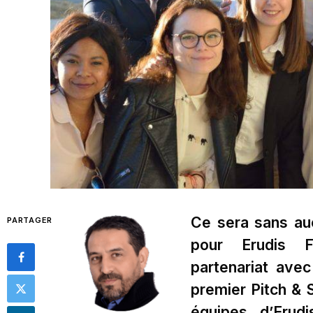
Ce sera sans au
PARTAGER
pour Erudis F
partenariat ave
premier Pitch & S
équipes d’Erud