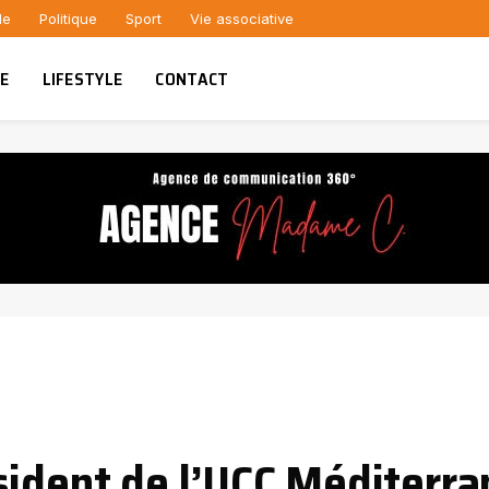
le
Politique
Sport
Vie associative
UE
LIFESTYLE
CONTACT
sident de l’UCC Méditerr