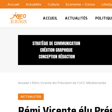
Accueil
Actualités
Culture
Economie – Conso
Lifesty
ACCUEIL
ACTUALITÉS
POLITIQ
Accueil
»
Rémi Vicente élu Président de l’UCC Méditerranée
ACTUALITÉS
Rémi Vicente élu Pré