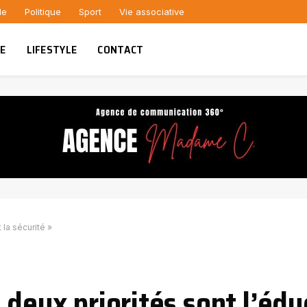
le
Politique
Sport
Vie associative
UE
LIFESTYLE
CONTACT
 la sécurité »
 deux priorités sont l’édu