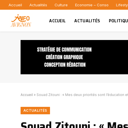
Accueil
Actualités
Culture
Economie – Conso
Lifesty
ACCUEIL
ACTUALITÉS
POLITIQ
Accueil
»
Souad Zitouni : « Mes deux priorités sont l’éducation et
ACTUALITÉS
Souad Zitouni : « Mes