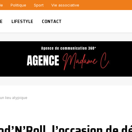
le
Politique
Sport
Vie associative
UE
LIFESTYLE
CONTACT
 un lieu atypique
od’N’Roll, l’occasion de d