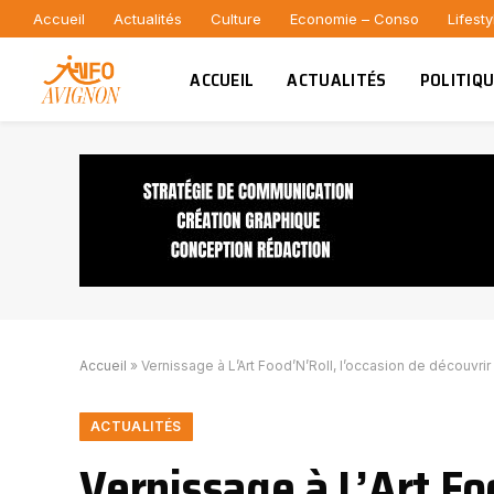
Accueil
Actualités
Culture
Economie – Conso
Lifesty
ACCUEIL
ACTUALITÉS
POLITIQ
Accueil
»
Vernissage à L’Art Food’N’Roll, l’occasion de découvrir
ACTUALITÉS
Vernissage à L’Art Fo