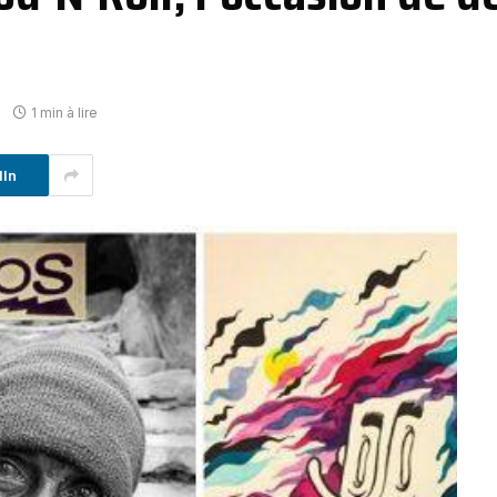
1 min à lire
dIn