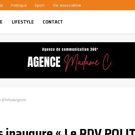
le
Politique
Sport
Vie associative
UE
LIFESTYLE
CONTACT
 d’InfoAvignon
s inaugure « Le RDV POLI