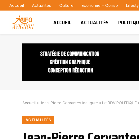
Accueil
Actualités
Culture
Economie – Conso
Lifesty
ACCUEIL
ACTUALITÉS
POLITIQ
Accueil
»
Jean-Pierre Cervantes inaugure « Le RDV POLITIQUE »
ACTUALITÉS
Jean-Pierre Cervante