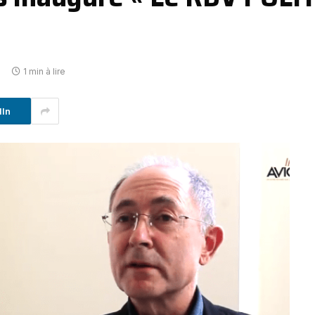
1 min à lire
dIn