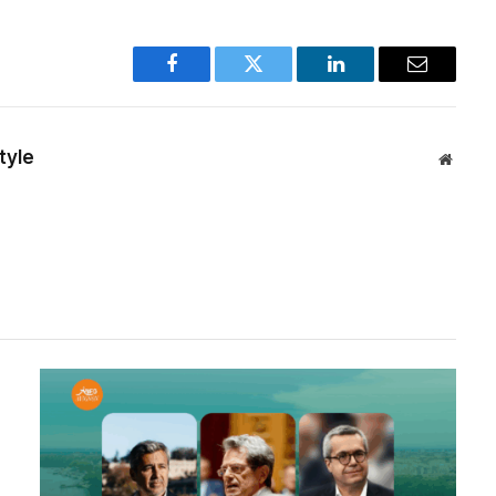
Facebook
Twitter
LinkedIn
Email
tyle
Websit