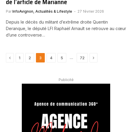
de l’article de Marianne
Par
InfoAvignon, Actualités & Lifestyle
27 février 2026
Depuis le décès du militant d’extrême droite Quentin
Deranque, le député LFI Raphaël Arnault se retrouve au cœur
d’une controverse…
Previous
Next
…
1
2
3
4
5
72
Publicité