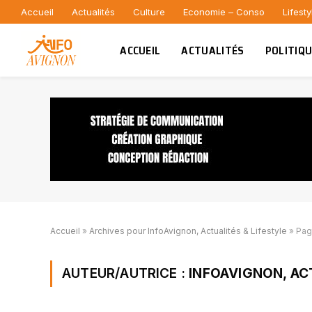
Accueil
Actualités
Culture
Economie – Conso
Lifesty
ACCUEIL
ACTUALITÉS
POLITIQ
Accueil
»
Archives pour InfoAvignon, Actualités & Lifestyle
»
Pag
AUTEUR/AUTRICE :
INFOAVIGNON, AC